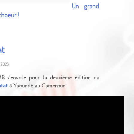
Un grand
choeur !
at
 2023
R s'envole pour la deuxième édition du
ntat
à Yaoundé au Cameroun