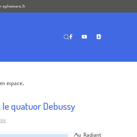
-ephemere.fr
en espace.
 le quatuor Debussy
023
Au Radiant