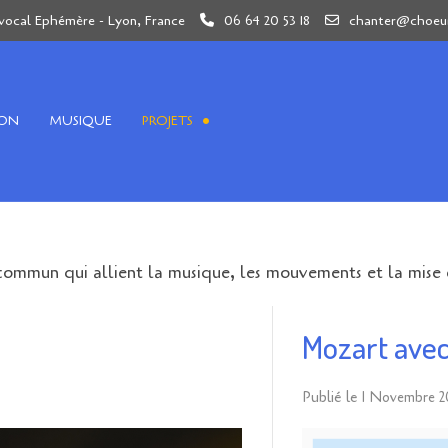
vocal Ephémère - Lyon, France
06 64 20 53 18
chanter@choeur
ION
MUSIQUE
PROJETS
commun qui allient la musique, les mouvements et la mise 
Mozart avec
Publié le
1 Novembre 2